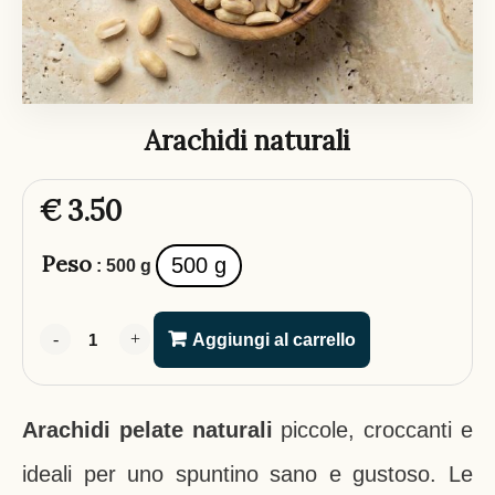
Arachidi naturali
€
3.50
Peso
500 g
: 500 g
-
-
+
+
Aggiungi al carrello
Arachidi pelate naturali
piccole, croccanti e
ideali per uno spuntino sano e gustoso. Le