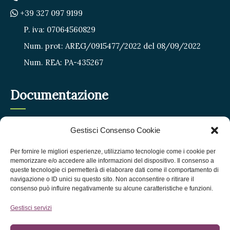
+39 327 097 9199
P. iva: 07064560829
Num. prot: AREG/0915477/2022 del 08/09/2022
Num. REA: PA-435267
Documentazione
Privacy Policy
Gestisci Consenso Cookie
Cookie Policy
Per fornire le migliori esperienze, utilizziamo tecnologie come i cookie per
FAQ
memorizzare e/o accedere alle informazioni del dispositivo. Il consenso a
queste tecnologie ci permetterà di elaborare dati come il comportamento di
Termini e condizioni
navigazione o ID unici su questo sito. Non acconsentire o ritirare il
consenso può influire negativamente su alcune caratteristiche e funzioni.
Gestisci servizi