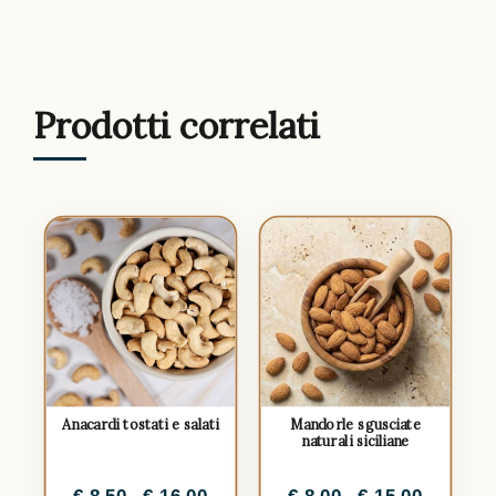
Prodotti correlati
Anacardi tostati e salati
Mandorle sgusciate
naturali siciliane
€
8.50
-
€
16.00
€
8.00
-
€
15.00