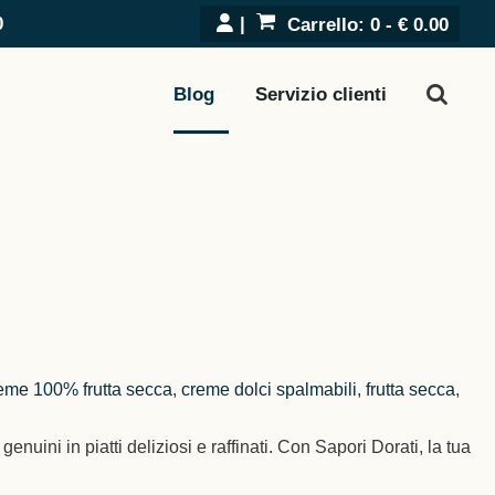
0
Carrello:
0 -
€
0.00
Blog
Servizio clienti
eme 100% frutta secca
,
creme dolci spalmabili
,
frutta secca
,
nuini in piatti deliziosi e raffinati. Con Sapori Dorati, la tua