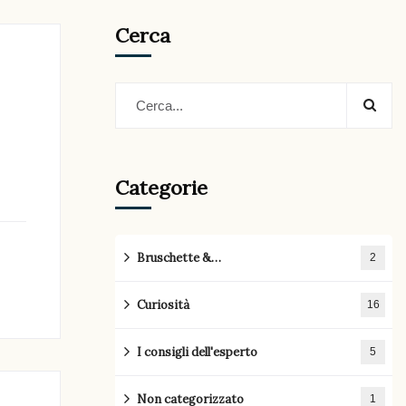
Cerca
Categorie
Bruschette &…
2
Curiosità
16
I consigli dell'esperto
5
Non categorizzato
1