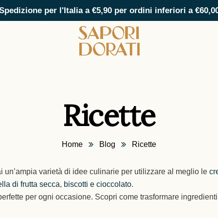
Spedizione per l'Italia a €5,90 per ordini inferiori a €60,0
Ricette
Home
Blog
Ricette
i un’ampia varietà di idee culinarie per utilizzare al meglio le
cr
lla di frutta secca
,
biscotti e cioccolato
.
perfette per ogni occasione. Scopri come trasformare ingredienti ge