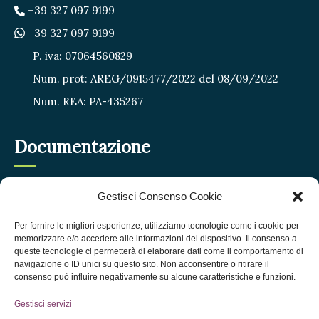
+39 327 097 9199
+39 327 097 9199
P. iva: 07064560829
Num. prot: AREG/0915477/2022 del 08/09/2022
Num. REA: PA-435267
Documentazione
Privacy Policy
Gestisci Consenso Cookie
Cookie Policy
Per fornire le migliori esperienze, utilizziamo tecnologie come i cookie per
FAQ
memorizzare e/o accedere alle informazioni del dispositivo. Il consenso a
queste tecnologie ci permetterà di elaborare dati come il comportamento di
Termini e condizioni
navigazione o ID unici su questo sito. Non acconsentire o ritirare il
consenso può influire negativamente su alcune caratteristiche e funzioni.
Gestisci servizi