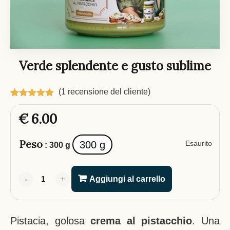
Verde splendente e gusto sublime
(
1
recensione del cliente)
Valutato
1
5.00
su 5
€
6.00
su base
di
recensioni
Peso
300 g
Esaurito
: 300 g
-
-
-
+
+
+
Aggiungi al carrello
Pistacia, golosa
crema al pistacchio
. Una