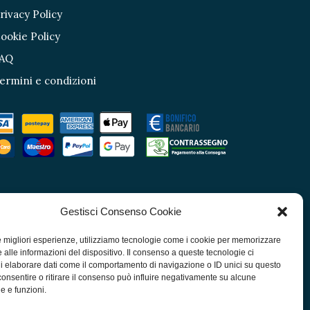
rivacy Policy
ookie Policy
AQ
ermini e condizioni
Gestisci Consenso Cookie
le migliori esperienze, utilizziamo tecnologie come i cookie per memorizzare
 alle informazioni del dispositivo. Il consenso a queste tecnologie ci
i elaborare dati come il comportamento di navigazione o ID unici su questo
consentire o ritirare il consenso può influire negativamente su alcune
he e funzioni.