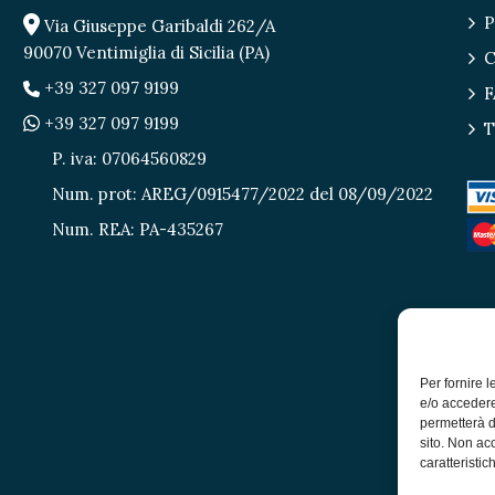
P
Via Giuseppe Garibaldi 262/A
90070 Ventimiglia di Sicilia (PA)
C
+39 327 097 9199
F
+39 327 097 9199
T
P. iva: 07064560829
Num. prot: AREG/0915477/2022 del 08/09/2022
Num. REA: PA-435267
Per fornire 
e/o accedere
permetterà d
sito. Non ac
caratteristic