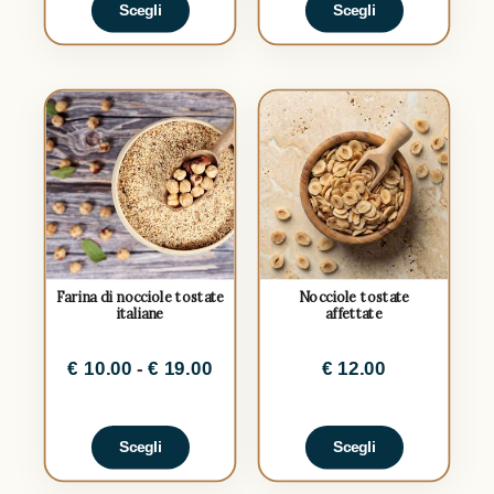
Scegli
Scegli
su 5
Farina di nocciole tostate
Nocciole tostate
italiane
affettate
€
10.00
-
€
19.00
€
12.00
Scegli
Scegli