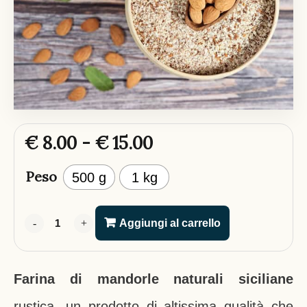
€
8.00
-
€
15.00
Peso
500 g
1 kg
-
-
+
+
Aggiungi al carrello
Farina di mandorle naturali siciliane
rustica, un prodotto di altissima qualità che