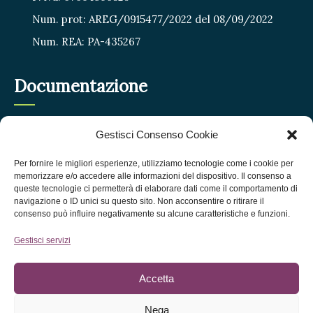
Num. prot: AREG/0915477/2022 del 08/09/2022
Num. REA: PA-435267
Documentazione
Privacy Policy
Gestisci Consenso Cookie
Cookie Policy
Per fornire le migliori esperienze, utilizziamo tecnologie come i cookie per
FAQ
memorizzare e/o accedere alle informazioni del dispositivo. Il consenso a
queste tecnologie ci permetterà di elaborare dati come il comportamento di
Termini e condizioni
navigazione o ID unici su questo sito. Non acconsentire o ritirare il
consenso può influire negativamente su alcune caratteristiche e funzioni.
Gestisci servizi
Accetta
Nega