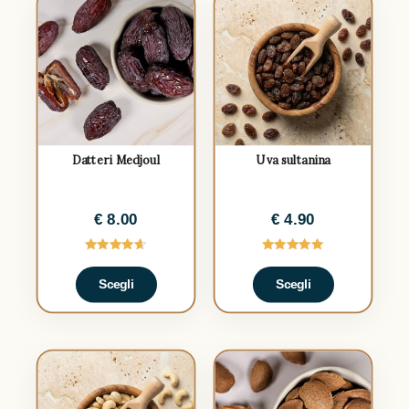
Datteri Medjoul
Uva sultanina
€
8.00
€
4.90
Valutato
Valutato
4.63
5.00
Scegli
Scegli
su 5
su 5