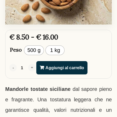
€
8.50
-
€
16.00
Peso
500 g
1 kg
-
-
+
+
Aggiungi al carrello
Mandorle tostate siciliane
dal sapore pieno
e fragrante. Una tostatura leggera che ne
garantisce qualità, valori nutrizionali e un