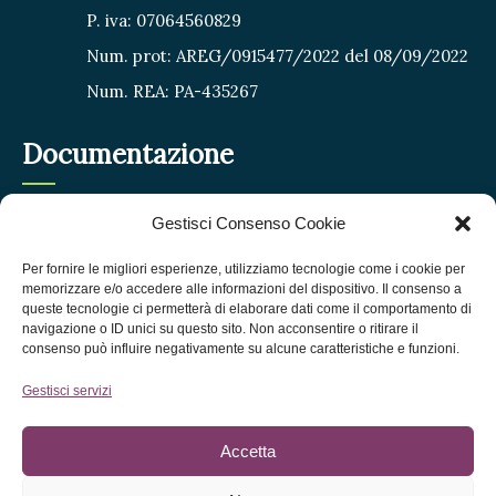
P. iva: 07064560829
Num. prot: AREG/0915477/2022 del 08/09/2022
Num. REA: PA-435267
Documentazione
Gestisci Consenso Cookie
Privacy Policy
Cookie Policy
Per fornire le migliori esperienze, utilizziamo tecnologie come i cookie per
memorizzare e/o accedere alle informazioni del dispositivo. Il consenso a
FAQ
queste tecnologie ci permetterà di elaborare dati come il comportamento di
navigazione o ID unici su questo sito. Non acconsentire o ritirare il
Termini e condizioni
consenso può influire negativamente su alcune caratteristiche e funzioni.
Gestisci servizi
Accetta