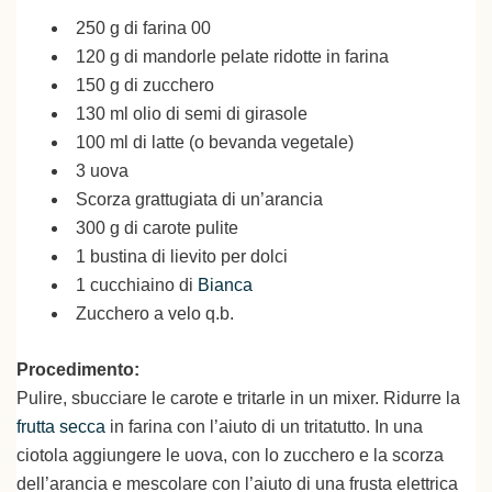
250 g di farina 00
120 g di mandorle pelate ridotte in farina
150 g di zucchero
130 ml olio di semi di girasole
100 ml di latte (o bevanda vegetale)
3 uova
Scorza grattugiata di un’arancia
300 g di carote pulite
1 bustina di lievito per dolci
1 cucchiaino di
Bianca
Zucchero a velo q.b.
Procedimento:
Pulire, sbucciare le carote e tritarle in un mixer. Ridurre la
frutta secca
in farina con l’aiuto di un tritatutto. In una
ciotola aggiungere le uova, con lo zucchero e la scorza
dell’arancia e mescolare con l’aiuto di una frusta elettrica